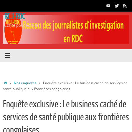
Passer
au
REJI-RDC
contenu
Ecrire pour éclairer
Accueil
Nos enquêtes
Enquête exclusive : Le business caché de services de
santé publique aux frontières congolaises
Enquête exclusive : Le business caché de
services de santé publique aux frontières
congolaises