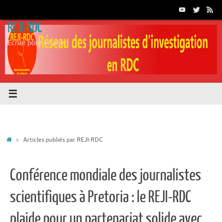
Passer
au
REJI-RDC
contenu
Ecrire pour éclairer
Accueil
Articles publiés par REJI-RDC
Conférence mondiale des journalistes
scientifiques à Pretoria : le REJI-RDC
plaide pour un partenariat solide avec